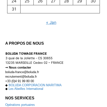
24
25
26
27
28
29
30
31
« Jan
A PROPOS DE NOUS
BOLUDA TOWAGE FRANCE
3 quai de la Joliette ‑ CS 30655
13235 MARSEILLE Cedex 02 – FRANCE
➞ Nous contacter
boluda-france@boluda.fr
recrutement@boluda.fr
+33 (0)4 91 99 80 00
◆
BOLUDA CORPORACION MARITIMA
◆
Les Abeilles International
NOS SERVICES
Opérations portuaires