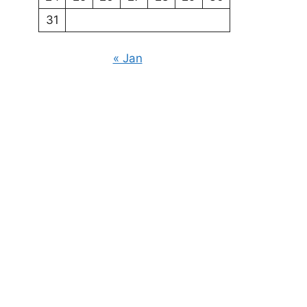
31
« Jan