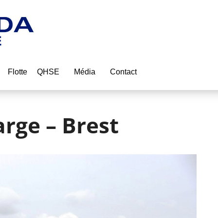
Flotte
QHSE
Média
Contact
arge – Brest