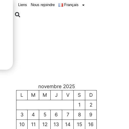
Liens
Nous rejoindre
Français
novembre 2025
L
M
M
J
V
S
D
1
2
3
4
5
6
7
8
9
10
11
12
13
14
15
16