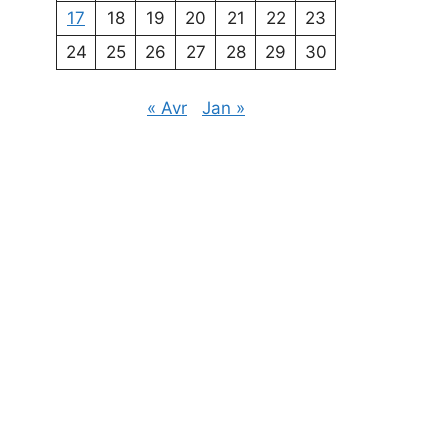
17
18
19
20
21
22
23
24
25
26
27
28
29
30
« Avr
Jan »